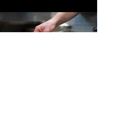
Sportzentrum Bachtla KLG
Telefon
+41 27 927 20 07
Mobil
+41 77 489 87 67
info(at)sportzentrum-bachtla.com