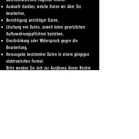
Auskunft darüber, welche Daten wir über Sie
bearbeiten,
Berichtigung unrichtiger Daten,
Löschung von Daten, soweit keine gesetzlichen
Aufbewahrungspflichten bestehen,
Einschränkung oder Widerspruch gegen die
Bearbeitung,
Herausgabe bestimmter Daten in einem gängigen
elektronischen Format.
Bitte wenden Sie sich zur Ausübung dieser Rechte
an die oben genannte verantwortliche Stelle.
9. Änderungen dieser Datenschutzerklärung
Wir behalten uns vor, diese Datenschutzerklärung
jederzeit anzupassen, damit sie stets den aktuellen
rechtlichen Anforderungen entspricht oder
Änderungen unserer Dienstleistungen
berücksichtigt. Es gilt jeweils die auf unserer
Webseite veröffentlichte Version.