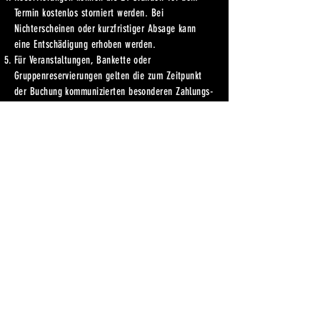
Termin kostenlos storniert werden. Bei
Nichterscheinen oder kurzfristiger Absage kann
eine Entschädigung erhoben werden.
Für Veranstaltungen, Bankette oder
Gruppenreservierungen gelten die zum Zeitpunkt
der Buchung kommunizierten besonderen Zahlungs-
und Stornierungsbedingungen.
Das Sportzentrum übernimmt keine Haftung für
Garderobe oder Wertgegenstände in den
Gastronomiebereichen, ausser bei Vorsatz oder
grober Fahrlässigkeit.
Das Personal ist berechtigt, Gäste, die gegen die
Hausordnung oder Anstandsregeln verstossen, aus
den Räumlichkeiten zu verweisen.
11. Datenschutz
Das Sportzentrum erhebt, speichert und verarbeitet
personenbezogene Daten ausschliesslich zur
Vertragsabwicklung und gemäss den geltenden
Datenschutzbestimmungen.